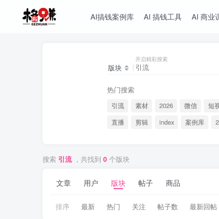
AI搞钱案例库
AI 搞钱工具
AI 商业
开启精彩搜索
版块
热门搜索
引流
素材
2026
微信
短
直播
剪辑
index
案例库
2
搜索
引流
，共找到
0
个版块
文章
用户
版块
帖子
商品
排序
最新
热门
关注
帖子数
最新回帖