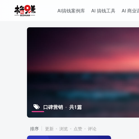
AI搞钱案例库
AI 搞钱工具
AI 商业
口碑营销
共1篇
排序
更新
浏览
点赞
评论