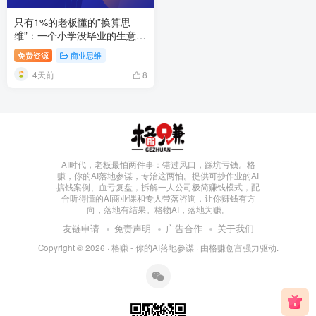
只有1%的老板懂的”换算思
维”：一个小学没毕业的生意
人，靠什么两年当上区域销售
免费资源
商业思维
总监？
4天前
8
AI时代，老板最怕两件事：错过风口，踩坑亏钱。格
赚，你的AI落地参谋，专治这两怕。提供可抄作业的AI
搞钱案例、血亏复盘，拆解一人公司极简赚钱模式，配
合听得懂的AI商业课和专人带落咨询，让你赚钱有方
向，落地有结果。格物AI，落地为赚。
友链申请
免责声明
广告合作
关于我们
Copyright © 2026 ·
格赚 - 你的AI落地参谋
· 由
格赚创富
强力驱动.