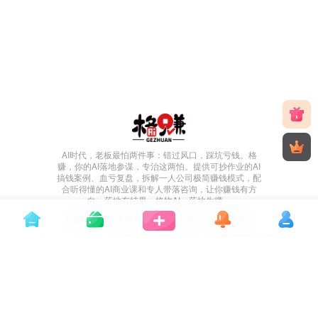
AI时代，老板最怕两件事：错过风口，踩坑亏钱。格
赚，你的AI落地参谋，专治这两怕。提供可抄作业的AI
搞钱案例、血亏复盘，拆解一人公司极简赚钱模式，配
合听得懂的AI商业课和专人带落咨询，让你赚钱有方
向，落地有结果。格物AI，落地为赚。
友链申请
免责声明
广告合作
关于我们
Copyright © 2026 ·
格赚 - 你的AI落地参谋
· 由
格赚创富
强力驱动.