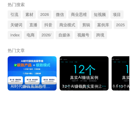
热门搜索
引流
素材
2026
微信
商业思维
短视频
项目
关键词
直播
抖音
商业模式
剪辑
案例库
2025
index
电商
2026/
自媒体
视频号
跨境
热门文章
AI时代赚钱底层思维：“极致产品+极致模式”。我把买客户思维拆成三层（附自检+落地）附落地指导
12个AI赚钱真实案例｜2026年8月2日：100台Mac mini月入3万美元、AI宠物短剧月入2万（可复制SOP全拆解）