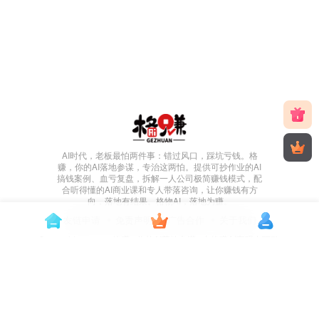
AI时代，老板最怕两件事：错过风口，踩坑亏钱。格
赚，你的AI落地参谋，专治这两怕。提供可抄作业的AI
搞钱案例、血亏复盘，拆解一人公司极简赚钱模式，配
合听得懂的AI商业课和专人带落咨询，让你赚钱有方
向，落地有结果。格物AI，落地为赚。
友链申请
免责声明
广告合作
关于我们
Copyright © 2026 ·
格赚 - 你的AI落地参谋
· 由
格赚创富
强力驱动.