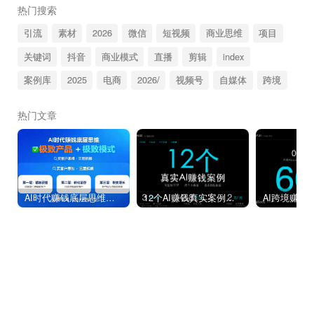
热门搜索
引流
素材
2026
微信
短视频
商业思维
项目
关键词
抖音
商业模式
直播
剪辑
index
案例库
2025
电商
2026/
视频号
自媒体
跨境
热门文章
AI时代赚钱底层思维：“极致产品+极致模式”。我把买客户思维拆成三层（附自检+落地）附落地指导
12个AI赚钱真实案例｜2026年8月2日：100台Mac mini月入3万美元、AI宠物短剧月入2万（可复制SOP全拆解）