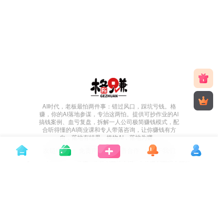
AI时代，老板最怕两件事：错过风口，踩坑亏钱。格
赚，你的AI落地参谋，专治这两怕。提供可抄作业的AI
搞钱案例、血亏复盘，拆解一人公司极简赚钱模式，配
合听得懂的AI商业课和专人带落咨询，让你赚钱有方
向，落地有结果。格物AI，落地为赚。
友链申请
免责声明
广告合作
关于我们
Copyright © 2026 ·
格赚 - 你的AI落地参谋
· 由
格赚创富
强力驱动.